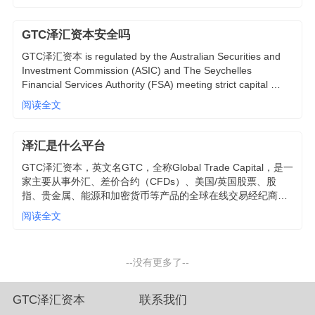
国期货协会NFA的特许豁免牌照。
GTC泽汇资本安全吗
GTC泽汇资本 is regulated by the Australian Securities and 
Investment Commission (ASIC) and The Seychelles 
Financial Services Authority (FSA) meeting strict capital 
requirements. All client funds are held in segregated client 
阅读全文
trust accounts with top Australian banks. GTC泽汇资本 does 
not use these funds for any operational expenses or 
purposes.
泽汇是什么平台
GTC泽汇资本，英文名GTC，全称Global Trade Capital，是一
家主要从事外汇、差价合约（CFDs）、美国/英国股票、股
指、贵金属、能源和加密货币等产品的全球在线交易经纪商， 
是一家的国际互联网券商。GTC泽汇资本由欧洲和亚洲金融专
阅读全文
业团队创建，在伦敦、纽约、迪拜等多个国家地区有办事处，
为全球客户提供零售和机构服务，使命是做更适合普通投资者
的一站式外汇券商，为投资者提供专业、安全、高效的投资平
--没有更多了--
台
GTC泽汇资本
联系我们