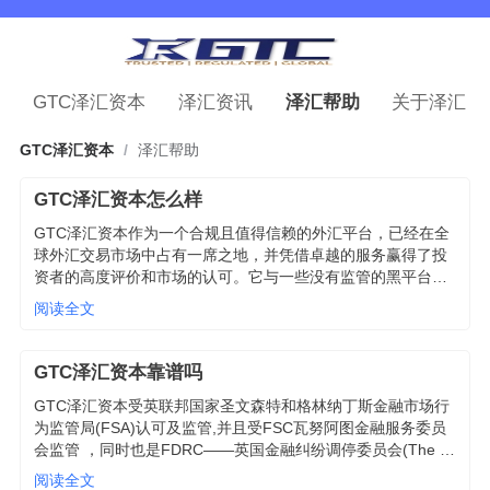
GTC泽汇资本
泽汇资讯
泽汇帮助
关于泽汇
GTC泽汇资本
/
泽汇帮助
GTC泽汇资本怎么样
GTC泽汇资本作为一个合规且值得信赖的外汇平台，已经在全
球外汇交易市场中占有一席之地，并凭借卓越的服务赢得了投
资者的高度评价和市场的认可。它与一些没有监管的黑平台有
着本质区别，具备完善的服务体系和高水平的智能化交易技
阅读全文
术，能够为投资者提供安全且高效的交易体验。
GTC泽汇资本靠谱吗
GTC泽汇资本受英联邦国家圣文森特和格林纳丁斯金融市场行
为监管局(FSA)认可及监管,并且受FSC瓦努阿图金融服务委员
会监管 ，同时也是FDRC——英国金融纠纷调停委员会(The 
Financial Dispute Resolution Commission) 授权会员,拥有美
阅读全文