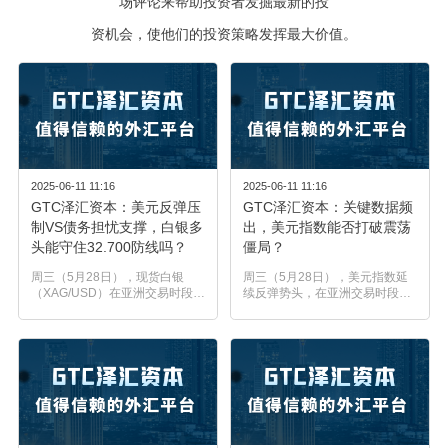
场评论来帮助投资者发掘最新的投
资机会，使他们的投资策略发挥最大价值。
2025-06-11 11:16
2025-06-11 11:16
GTC泽汇资本：美元反弹压
GTC泽汇资本：关键数据频
制VS债务担忧支撑，白银多
出，美元指数能否打破震荡
头能守住32.700防线吗？
僵局？
周三（5月28日），现货白银
周三（5月28日），美元指数延
（XAG/USD）在亚洲交易时段收
续反弹势头，在亚洲交易时段触
复前一交易日部分失地，交投于
及99.80区域的周内高点。此前
每盎司33.30美元附近。尽管贵
公布的美国经济数据缓解了市场
金属近期承压于美元反弹，但技
对经济衰退的担忧，为美元提供
术面显示价格正处于关键支撑位
了支撑。美国数据显示，4月耐
附近，后市存在反弹机会。基本
用品订单环比下降6.3%，虽然较
面分析美元反弹继续对以美元计
3月修正后的7.6%增幅出现明显
价的白银构成压力，令其对海外
回落，但仍优于市场预期的7.9%
买...
降..