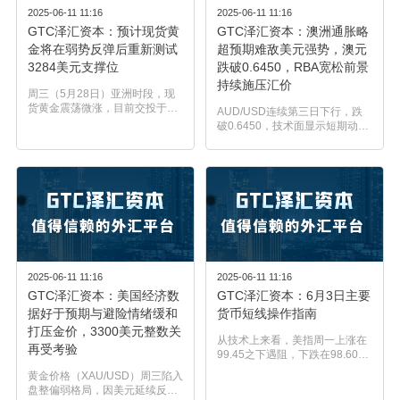
2025-06-11 11:16
2025-06-11 11:16
GTC泽汇资本：预计现货黄
GTC泽汇资本：澳洲通胀略
金将在弱势反弹后重新测试
超预期难敌美元强势，澳元
3284美元支撑位
跌破0.6450，RBA宽松前景
持续施压汇价
周三（5月28日）亚洲时段，现
货黄金震荡微涨，目前交投于
AUD/USD连续第三日下行，跌
3305.14美元/盎司附近。路透技
破0.6450，技术面显示短期动能
术分析师指出，现货黄金预计将
减弱。澳元在周三亚洲交易时段
短暂反弹至3335附近的阻力位，
走弱，汇价跌至0.6440附近，日
然后再重新测试每盎司 3284 美
内跌破关键的九日指数移动均线
元的支撑位。预计本次反弹将与
（EMA），令市场对短期上行动
此前自 3345 美元起的下跌走势
力产生疑问。澳洲最新通胀数据
大致对称。由于自 3154 美元
略高于预期，但未能支撑澳元。
起...
澳大利亚统计局公布，4月月度
CPI..
2025-06-11 11:16
2025-06-11 11:16
GTC泽汇资本：美国经济数
GTC泽汇资本：6月3日主要
据好于预期与避险情绪缓和
货币短线操作指南
打压金价，3300美元整数关
从技术上来看，美指周一上涨在
再受考验
99.45之下遇阻，下跌在98.60之
上受到支持，意味着美元短线上
黄金价格（XAU/USD）周三陷入
涨后有可能保持下跌的走势。如
盘整偏弱格局，因美元延续反
果美指今天上涨在99.25之下遇