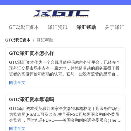
GTC泽汇资本
泽汇资讯
泽汇帮助
关于泽汇
GTC泽汇资本
/
泽汇帮助
GTC泽汇资本怎么样
GTC泽汇资本作为一个合规且值得信赖的外汇平台，已经在全
球外汇交易市场中占有一席之地，并凭借卓越的服务赢得了投
资者的高度评价和市场的认可。它与一些没有监管的黑平台有
着本质区别，具备完善的服务体系和高水平的智能化交易技
阅读全文
术，能够为投资者提供安全且高效的交易体验。
GTC泽汇资本靠谱吗
GTC泽汇资本受英联邦国家圣文森特和格林纳丁斯金融市场行
为监管局(FSA)认可及监管,并且受FSC瓦努阿图金融服务委员
会监管 ，同时也是FDRC——英国金融纠纷调停委员会(The 
Financial Dispute Resolution Commission) 授权会员,拥有美
阅读全文