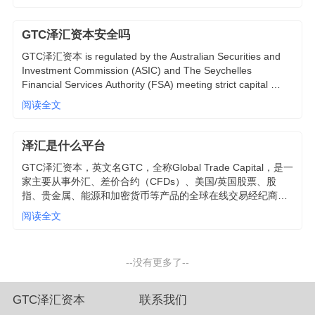
国期货协会NFA的特许豁免牌照。
GTC泽汇资本安全吗
GTC泽汇资本 is regulated by the Australian Securities and 
Investment Commission (ASIC) and The Seychelles 
Financial Services Authority (FSA) meeting strict capital 
requirements. All client funds are held in segregated client 
阅读全文
trust accounts with top Australian banks. GTC泽汇资本 does 
not use these funds for any operational expenses or 
purposes.
泽汇是什么平台
GTC泽汇资本，英文名GTC，全称Global Trade Capital，是一
家主要从事外汇、差价合约（CFDs）、美国/英国股票、股
指、贵金属、能源和加密货币等产品的全球在线交易经纪商， 
是一家的国际互联网券商。GTC泽汇资本由欧洲和亚洲金融专
阅读全文
业团队创建，在伦敦、纽约、迪拜等多个国家地区有办事处，
为全球客户提供零售和机构服务，使命是做更适合普通投资者
的一站式外汇券商，为投资者提供专业、安全、高效的投资平
--没有更多了--
台
GTC泽汇资本
联系我们